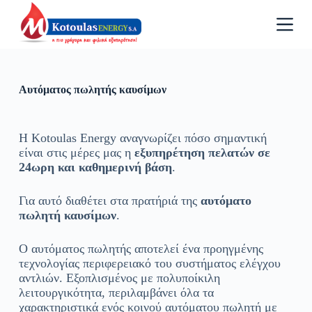
Μ
ε
τ
ά
β
α
σ
Αυτόματος πωλητής καυσίμων
η
σ
τ
Η Kotoulas Energy αναγνωρίζει πόσο σημαντική
ο
π
είναι στις μέρες μας η
εξυπηρέτηση πελατών σε
ε
24ωρη και καθημερινή βάση
.
ρ
ι
Για αυτό διαθέτει στα πρατήριά της
αυτόματο
ε
χ
πωλητή καυσίμων
.
ό
μ
Ο αυτόματος πωλητής αποτελεί ένα προηγμένης
ε
τεχνολογίας περιφερειακό του συστήματος ελέγχου
ν
ο
αντλιών. Εξοπλισμένος με πολυποίκιλη
λειτουργικότητα, περιλαμβάνει όλα τα
χαρακτηριστικά ενός κοινού αυτόματου πωλητή με