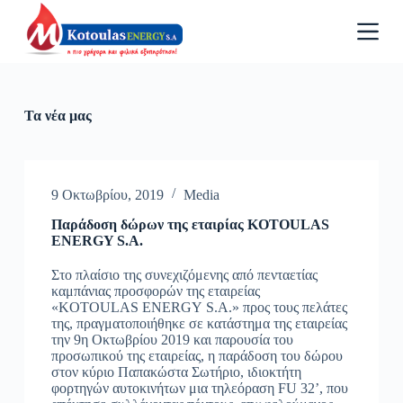
Μ
ε
τ
ά
β
α
σ
Τα νέα μας
η
σ
τ
ο
π
9 Οκτωβρίου, 2019
Media
ε
Παράδοση δώρων της εταιρίας KOTOULAS
ρ
ENERGY S.A.
ι
ε
Στο πλαίσιο της συνεχιζόμενης από πενταετίας
χ
καμπάνιας προσφορών της εταιρείας
ό
«KOTOULAS ENERGY S.A.» προς τους πελάτες
μ
της, πραγματοποιήθηκε σε κατάστημα της εταιρείας
ε
την 9η Οκτωβρίου 2019 και παρουσία του
ν
προσωπικού της εταιρείας, η παράδοση του δώρου
ο
στον κύριο Παπακώστα Σωτήριο, ιδιοκτήτη
φορτηγών αυτοκινήτων μια τηλεόραση FU 32’, που