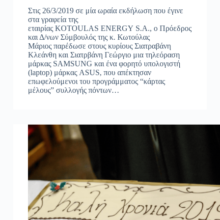
Στις 26/3/2019 σε μία ωραία εκδήλωση που έγινε
στα γραφεία της
εταιρίας KOTOULAS ENERGY S.A., ο Πρόεδρος
και Δ/νων Σύμβουλός της κ. Κωτούλας
Μάριος παρέδωσε στους κυρίους Σιατραβάνη
Κλεάνθη και Σιατρβάνη Γεώργιο μια τηλεόραση
μάρκας SAMSUNG και ένα φορητό υπολογιστή
(laptop) μάρκας ASUS, που απέκτησαν
επωφελούμενοι του προγράμματος “κάρτας
μέλους” συλλογής πόντων…