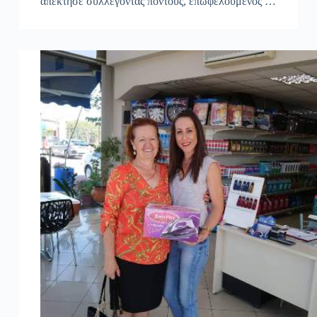
απέκτησε συλλέγοντας πόντους, επωφελούμενος …