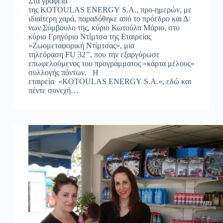
Στα γραφεία
της KOTOULAS ENERGY S.A., προ-ημερών, με
ιδιαίτερη χαρά, παραδόθηκε από το πρόεδρο και Δ/
νων Σύμβουλο της, κύριο Κωτούλα Μάριο, στο
κύριο Γρηγόριο Ντίμτσα της Εταιρείας
«Ζωομεταφορική Ντίμτσας», μια
τηλεόραση FU 32’’, που την εξαργύρωσε
επωφελούμενος του προγράμματος «κάρτα μέλους»
συλλογής πόντων. Η
εταιρεία «KOTOULAS ENERGY S.A.», εδώ και
πέντε συνεχή…