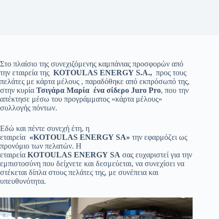
Στο πλαίσιο της συνεχιζόμενης καμπάνιας προσφορών από
την εταιρεία της
KOTOULAS
ENERGY
S.A.,
προς τους
πελάτες με κάρτα μέλους , παραδόθηκε από εκπρόσωπό της,
στην κυρία
Τσιγάρα Μαρία
ένα σίδερο Juro
Pro
, που την
απέκτησε μέσω του προγράμματος «κάρτα μέλους»
συλλογής πόντων.
Εδώ και πέντε συνεχή έτη, η
εταιρεία
«KOTOULAS
ENERGY
SA»
την εφαρμόζει ως
προνόμιο των πελατών. Η
εταιρεία
KOTOULAS
ENERGY
SA
σας ευχαριστεί για την
εμπιστοσύνη που δείχνετε και δεσμεύεται, να συνεχίσει να
στέκεται δίπλα στους πελάτες της, με συνέπεια και
υπευθυνότητα.