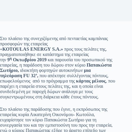
Στο πλαίσιο της συνεχιζόμενης από πενταετίας καμπάνιας
προσφορών της εταιρείας
«
KOTOULAS
ENERGY
S.A.»
προς τους πελάτες της,
πραγματοποιήθηκε σε κατάστημα της εταιρείας
η
την
9
Οκτωβρίου 2019
και παρουσία του προσωπικού της
εταιρείας, η παράδοση του δώρου στον κύριο
Παπακώστα
Σωτήριο,
ιδιοκτήτη φορτηγών αυτοκινήτων
μια
τηλεόραση FU 32’,
που απέκτησε συλλέγοντας πόντους,
επωφελούμενος από το πρόγραμμα της
κάρτας μέλους
, που
παρέχει η εταιρεία στους πελάτες της, και η οποία είναι
συνδεδεμένη με παροχή δώρων ανάλογα με τους
συγκεντρωμένους στη διάρκεια κάθε έτους πόντους.
Στο πλαίσιο της παράδοσης που έγινε, η εκπρόσωπος της
εταιρείας κυρία Αικατερίνη Οικονόμου- Κωτούλα,
ευχαρίστησε τον κύριο Παπακώστα Σωτήριο για τη
συνεργασία του και την εμπιστοσύνη του προς την εταιρεία,
ενώ ο κύριος Παπακώστας εξήρε το άριστο επίπεδο των